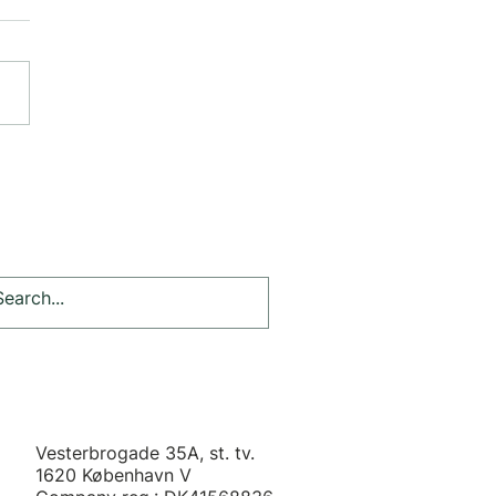
er feed-back
Vesterbrogade 35A, st. tv.
1620 København V