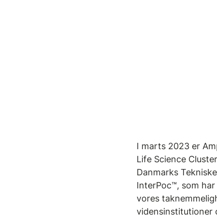
I marts 2023 er Amp
Life Science Cluste
Danmarks Tekniske I
InterPoc™, som har t
vores taknemmelighe
vidensinstitutioner 