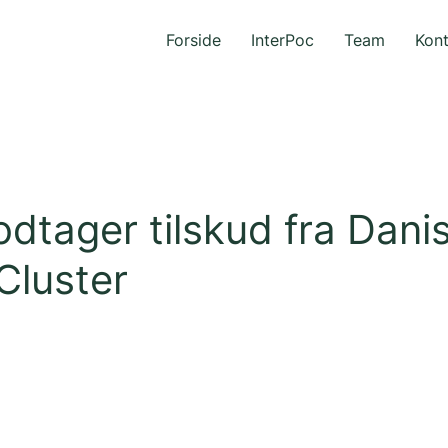
Forside
InterPoc
Team
Kon
tager tilskud fra Danis
Cluster