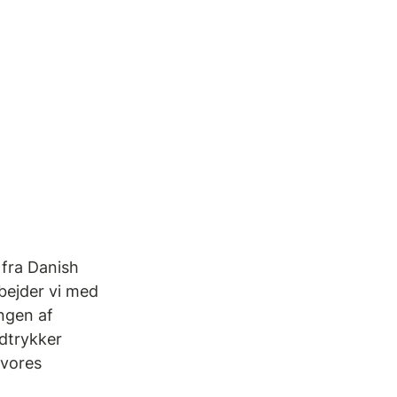
 fra Danish 
bejder vi med 
ngen af 
udtrykker 
 vores 