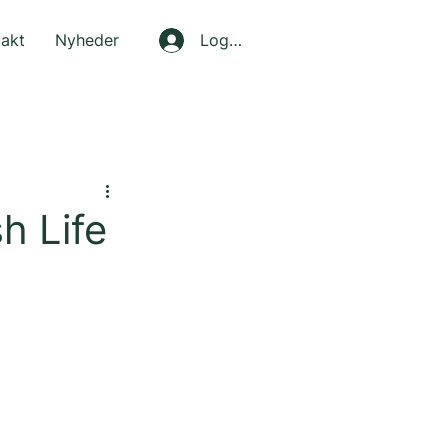
takt
Nyheder
Log ind
h Life