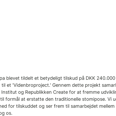
a blevet tildelt et betydeligt tilskud på DKK 240.000
r til et 'Videnbroproject.' Gennem dette projekt samar
nstitut og Republikken Create for at fremme udvikli
il formål at erstatte den traditionelle stomipose. Vi 
d for tilskuddet og ser frem til samarbejdet mellem
og os.